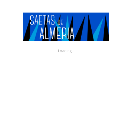
play
Alfonso Salmerón, por tarantos y taranta
4 AÑOS AGO
Loading...
Alfonso Salmerón, por tarantos y taranta, en el homenaje de la peña
El Arriero,
0
673
0
play
Alfonso Salmerón por tientos y tangos
4 AÑOS AGO