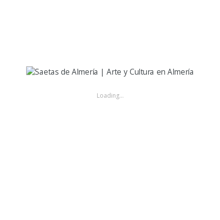
Picón, por trilleras | 2023
3 AÑOS AGO
María José Peréz, con cantes de trilla
0
487
0
play
Loading...
Francisco Guillén Socías, gran aficionado al flamenco y
admirador de la estética y el sentimiento profundo que
impregna el antiguo rito de las procesiones de Semana
Santa en Almería, encaró hace casi una década la