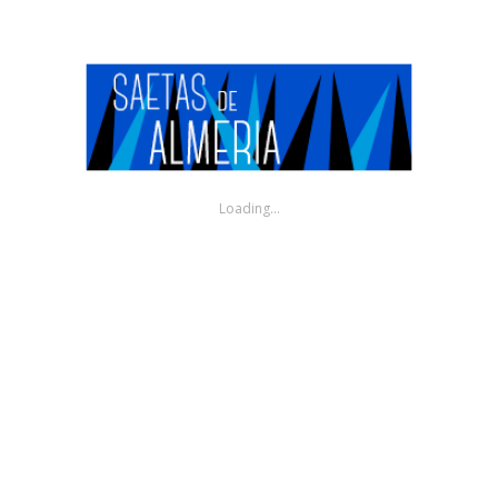
Taranta del Cojo de Málaga, taranta
levantina por Eduardo López y Antonio
de Quero a la guitarra
7 AÑOS AGO
Eduardo López y Antonio de Quero a la guitarra una taranta del
Loading...
Cojo de Málaga
0
1041
0
play
Tientos y tangos de Eduardo López y
Antonio de Quero a la guitarra
7 AÑOS AGO