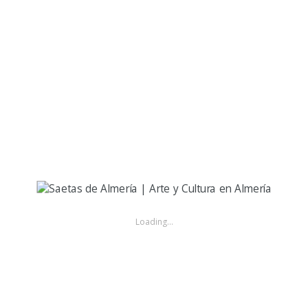
Desamparados por Carceleras | 2016
10 AÑOS AGO
El Niño de las Cuevas a a la Virgen de los Desamparados , Cofradia
de Pasión, saeta Carceleras, en la calle Real entre los bares de Entre
Mares y Casa Puga
52
1006
0
play
Anabel por seguiriya acabada en
Loading...
martinete a María de los Desamparados
Pasión | 2015
11 AÑOS AGO
Anabel por seguiriya acabada en martinete a María de los
Desamparados, Cofradía de Pasión a la salida de la Iglesia de Santa